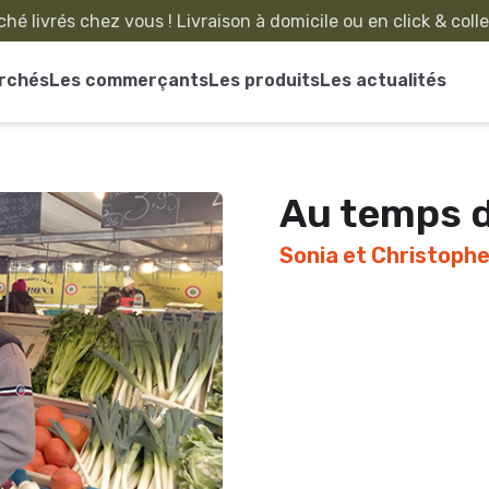
hé livrés chez vous ! Livraison à domicile ou en click & coll
rchés
Les commerçants
Les produits
Les actualités
Au temps d
Sonia et Christophe